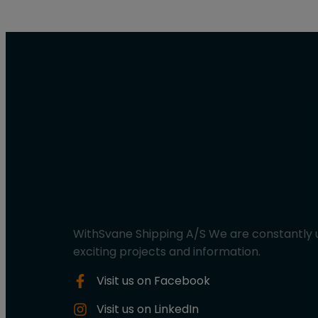
Svane Shipping Ve
on social media
WithSvane Shipping A/S We are constantly u
exciting projects and information.
Visit us on Facebook​
Visit us on LinkedIn