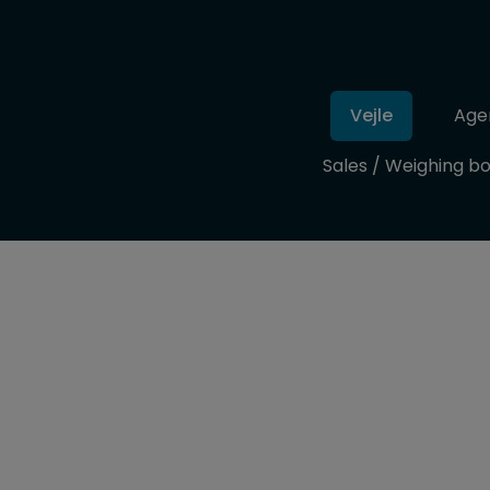
Vejle
Age
Sales / Weighing b