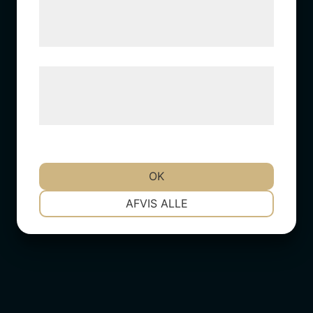
tjenester. Ved at klikke på 'OK' giver du
samtykke til disse formål.
Læs mere om vores brug af cookies og
behandling af persondata på vores
hjemmeside.
OK
NØDVENDIGE
PRÆFERENCER
AFVIS ALLE
MARKETING
STATISTIK