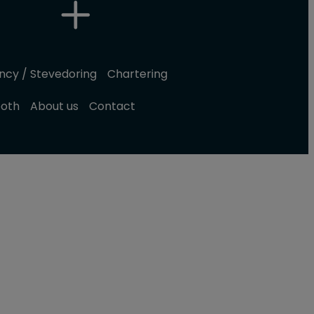
ncy / Stevedoring
Chartering
ooth
About us
Contact