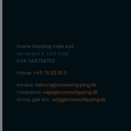
Svane Shipping Vejle ApS
Svane Shipping Vejle ApS
Nordkajen 9, 7100 Vejle
CVR: DK87597113
Phone:
+45 75 82 35 11
Invoice:
faktura@svaneshipping.dk
Clearance:
vejle@svaneshipping.dk
Stone, gas etc.:
salg@svaneshipping.dk