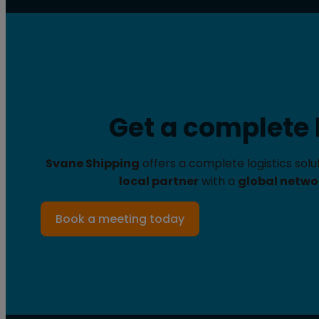
Get a complete l
Svane Shipping
offers a complete logistics sol
local partner
with a
global netwo
Book a meeting today