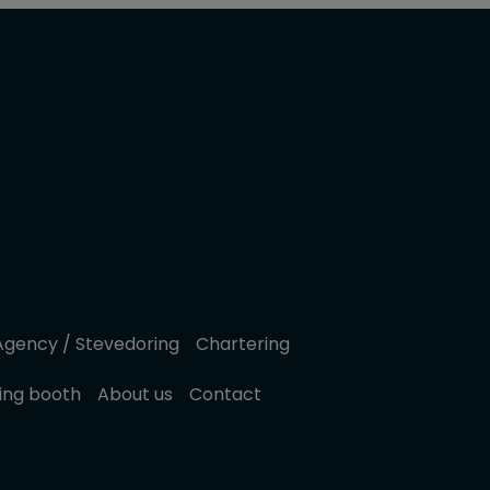
Agency / Stevedoring
Chartering
hing booth
About us
Contact