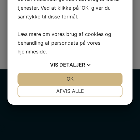
tjenester. Ved at klikke på 'OK' giver du
samtykke til disse formål.
Læs mere om vores brug af cookies og
behandling af persondata på vores
hjemmeside.
VIS
DETALJER
JA
NEJ
OK
JA
NEJ
NØDVENDIGE
PRÆFERENCER
AFVIS ALLE
JA
NEJ
JA
NEJ
MARKETING
STATISTIK
S