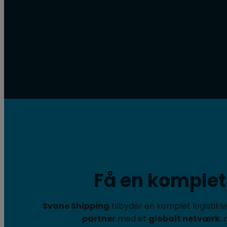
Få en komplet 
Svane Shipping
tilbyder en komplet logistiklø
partner
med et
globalt netværk
,