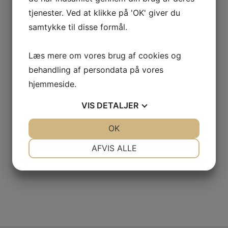
tjenester. Ved at klikke på 'OK' giver du
samtykke til disse formål.
Læs mere om vores brug af cookies og
behandling af persondata på vores
hjemmeside.
VIS
DETALJER
JA
NEJ
OK
JA
NEJ
NØDVENDIGE
PRÆFERENCER
AFVIS ALLE
JA
NEJ
JA
NEJ
MARKETING
STATISTIK