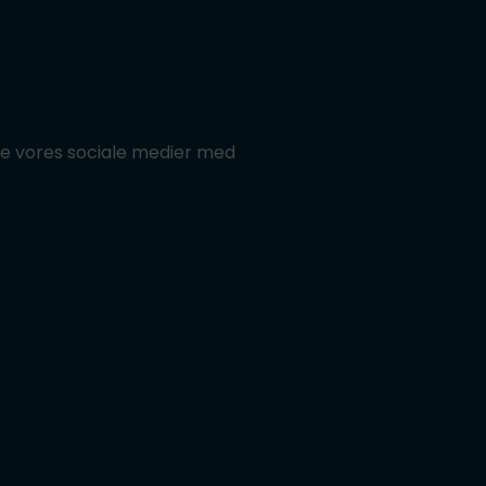
S
ier
de vores sociale medier med