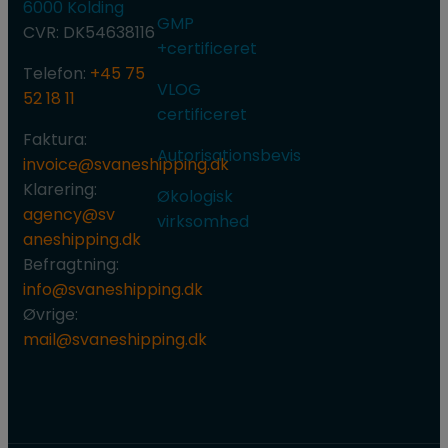
6000 Kolding
GMP
CVR: DK54638116
+certificeret
Telefon:
+45 75
VLOG
52 18 11
certificeret​
Faktura:​
Autorisationsbevis
invoice@svaneshipping.dk
​Klare​ring:
Økologisk
agency@sv​
virksomhed
aneshipping.dk
​Befragtning:
info@svaneshipping.dk
​Øvrige:
mail@svaneshipping.dk