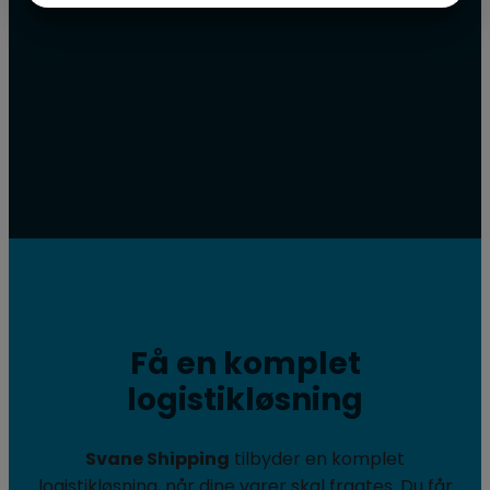
MARKETING
STATISTIK
Få en komplet
logistikløsning​
Svane Shipping
tilbyder en komplet
logistikløsning, når dine varer skal fragtes. Du får