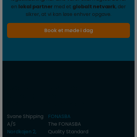
en
lokal partner
med et
globalt netværk
, der
sikrer, at vi kan løse enhver opgave.
Book et møde i dag
Svane
Certifikat
Shipping
og
A/S
autorisation
Svane Shipping
FONASBA
A/S
​The FONASBA
Nordkajen 2,
Quality Standard