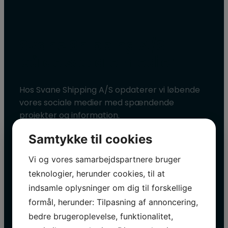
Svane Shipping A/S
på de sociale medier
Hos Svane Shipping A/S opdaterer vi løbende
vores sociale medier med spændende
projekter og information.
Besøg os på Facebook​
Samtykke til cookies
Besøg os på LinkedIn
Vi og vores samarbejdspartnere bruger
teknologier, herunder cookies, til at
Besøg os på Instagram
indsamle oplysninger om dig til forskellige
formål, herunder: Tilpasning af annoncering,
bedre brugeroplevelse, funktionalitet,